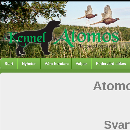
Start
Nyheter
Våra hundar
Valpar
Fodervärd sökes
Atomo
Svar