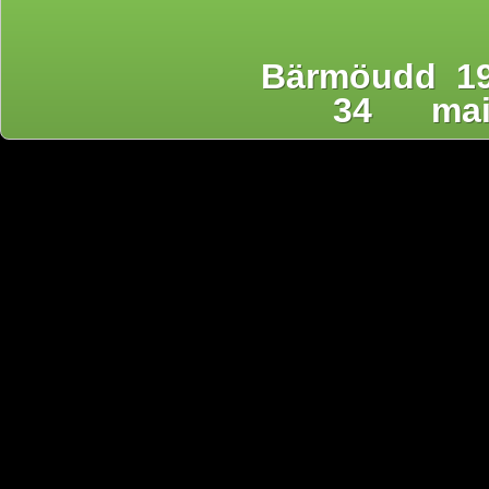
Bärmöudd 19
34
ma