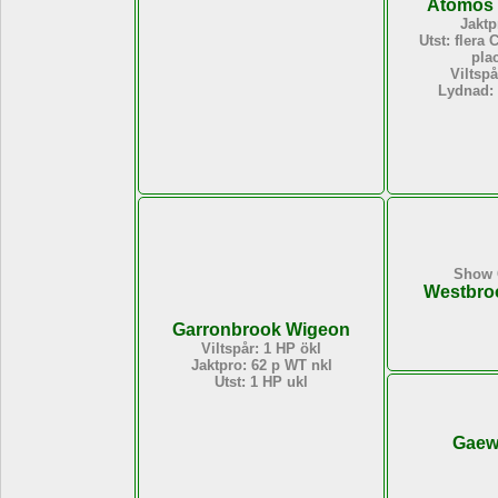
Atomos
Jaktp
Utst: flera 
pla
Viltspå
Lydnad: 
Show 
Westbro
Garronbrook Wigeon
Viltspår: 1 HP ökl
Jaktpro: 62 p WT nkl
Utst: 1 HP ukl
Gaewi