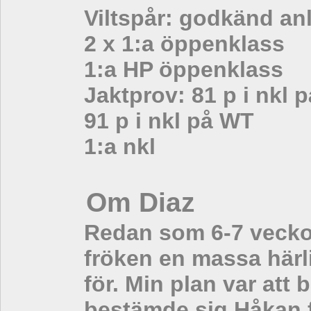
Viltspår: godkänd an
2 x 1:a öppenklass
1:a HP öppenklass
Jaktprov: 81 p i nkl 
91 p i nkl på WT
1:a nkl
Om Diaz
Redan som 6-7 veckor
fröken en massa härl
för. Min plan var att
bestämde sig Håkan fö