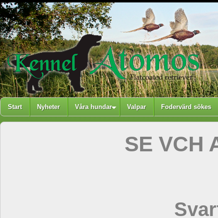
Start
Nyheter
Våra hundar
Valpar
Fodervärd sökes
SE VCH 
Svar