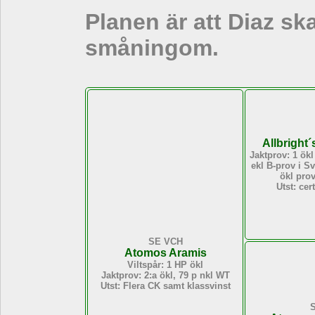
Planen är att Diaz sk
småningom.
Allbright´
Jaktprov: 1 ökl
ekl B-prov i S
ökl pro
Utst: cer
SE VCH
Atomos Aramis
Viltspår: 1 HP ökl
Jaktprov: 2:a ökl, 79 p nkl WT
Utst: Flera CK samt klassvinst